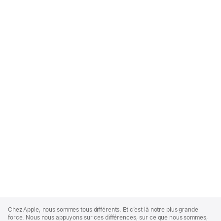
Apple
Footer
Chez Apple, nous sommes tous différents. Et c’est là notre plus grande
force. Nous nous appuyons sur ces différences, sur ce que nous sommes,