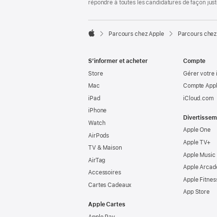
répondre à toutes les candidatures de façon jus

Parcours chez Apple
Parcours chez
Apple
S’informer et acheter
Compte
Store
Gérer votre 
Mac
Compte Appl
iPad
iCloud.com
iPhone
Divertissem
Watch
Apple One
AirPods
Apple TV+
TV & Maison
Apple Music
AirTag
Apple Arcad
Accessoires
Apple Fitnes
Cartes Cadeaux
App Store
Apple Cartes
Apple Pay