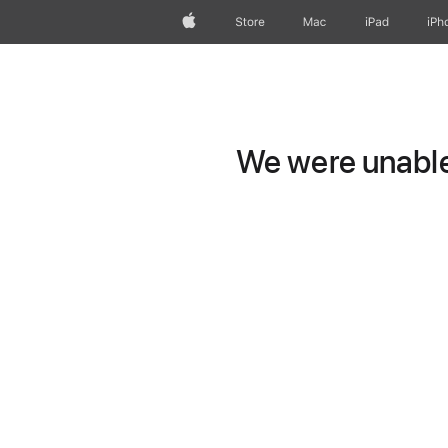
Apple
Store
Mac
iPad
iPh
We were unable 