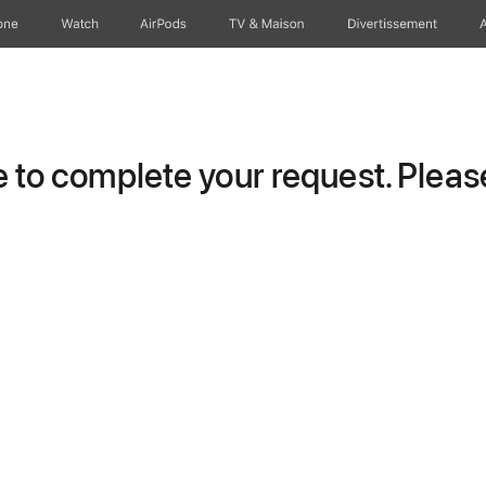
one
Watch
AirPods
TV & Maison
Divertissements
to complete your request. Please 