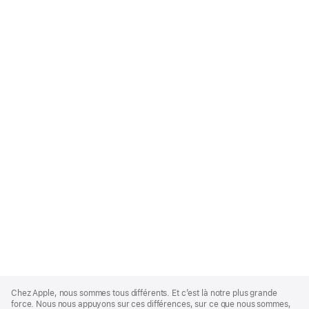
Apple
Footer
Chez Apple, nous sommes tous différents. Et c’est là notre plus grande
force. Nous nous appuyons sur ces différences, sur ce que nous sommes,