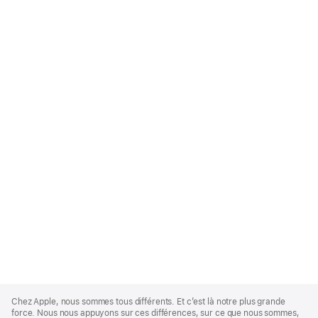
Apple
Footer
Chez Apple, nous sommes tous différents. Et c’est là notre plus grande
force. Nous nous appuyons sur ces différences, sur ce que nous sommes,