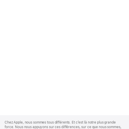
Apple
Footer
Chez Apple, nous sommes tous différents. Et c’est là notre plus grande
force. Nous nous appuyons sur ces différences, sur ce que nous sommes,