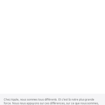
Apple
Footer
Chez Apple, nous sommes tous différents. Et c’est là notre plus grande
force. Nous nous appuyons sur ces différences, sur ce que nous sommes,