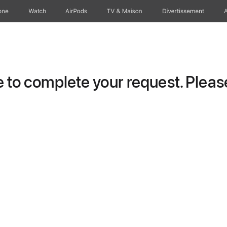
one
Watch
AirPods
TV & Maison
Divertissements
to complete your request. Please 