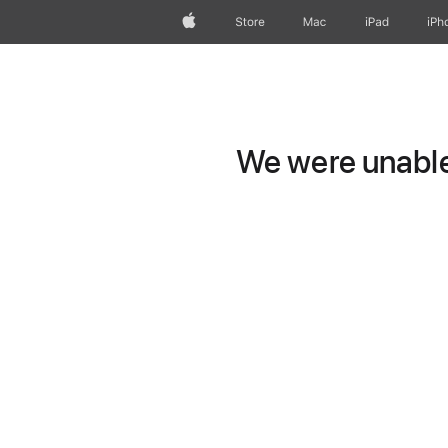
Apple
Store
Mac
iPad
iPh
We were unable 