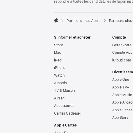
répondre à toutes les candidatures de façon jus

Parcours chez Apple
Parcours chez
Apple
S’informer et acheter
Compte
Store
Gérer votre 
Mac
Compte Appl
iPad
iCloud.com
iPhone
Divertissem
Watch
Apple One
AirPods
Apple TV+
TV & Maison
Apple Music
AirTag
Apple Arcad
Accessoires
Apple Fitnes
Cartes Cadeaux
App Store
Apple Cartes
Apple Pay