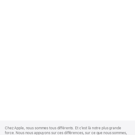
Apple
Footer
Chez Apple, nous sommes tous différents. Et c’est là notre plus grande
force. Nous nous appuyons sur ces différences, sur ce que nous sommes,