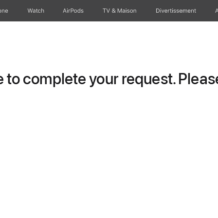
one
Watch
AirPods
TV & Maison
Divertissements
to complete your request. Please 