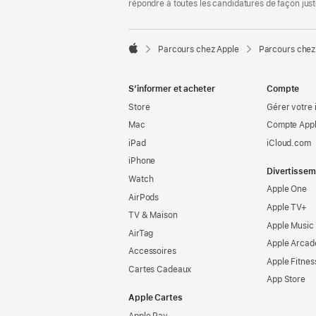
répondre à toutes les candidatures de façon jus

Parcours chez Apple
Parcours chez
Apple
S’informer et acheter
Compte
Store
Gérer votre 
Mac
Compte Appl
iPad
iCloud.com
iPhone
Divertissem
Watch
Apple One
AirPods
Apple TV+
TV & Maison
Apple Music
AirTag
Apple Arcad
Accessoires
Apple Fitnes
Cartes Cadeaux
App Store
Apple Cartes
Apple Pay