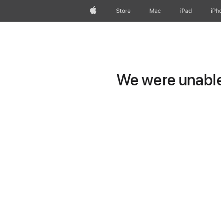
Apple
Store
Mac
iPad
iPh
We were unable 