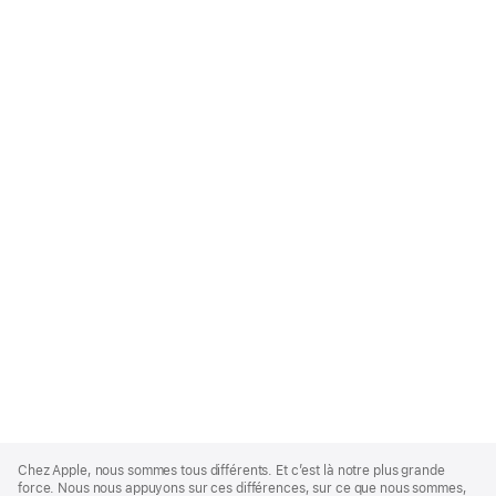
Apple
Footer
Chez Apple, nous sommes tous différents. Et c’est là notre plus grande
force. Nous nous appuyons sur ces différences, sur ce que nous sommes,