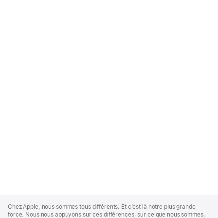
Apple
Footer
Chez Apple, nous sommes tous différents. Et c’est là notre plus grande
force. Nous nous appuyons sur ces différences, sur ce que nous sommes,