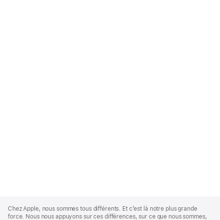
Apple
Footer
Chez Apple, nous sommes tous différents. Et c’est là notre plus grande
force. Nous nous appuyons sur ces différences, sur ce que nous sommes,