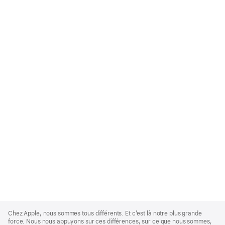
Apple
Footer
Chez Apple, nous sommes tous différents. Et c’est là notre plus grande
force. Nous nous appuyons sur ces différences, sur ce que nous sommes,