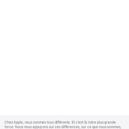
Apple
Footer
Chez Apple, nous sommes tous différents. Et c’est là notre plus grande
force. Nous nous appuyons sur ces différences, sur ce que nous sommes,