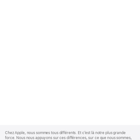
Apple
Footer
Chez Apple, nous sommes tous différents. Et c’est là notre plus grande
force. Nous nous appuyons sur ces différences, sur ce que nous sommes,