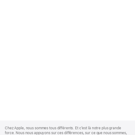
Apple
Footer
Chez Apple, nous sommes tous différents. Et c’est là notre plus grande
force. Nous nous appuyons sur ces différences, sur ce que nous sommes,