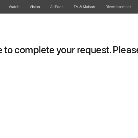
Watch
Vision
AirPods
TV & Maison
Divertissements
to complete your request. Please 