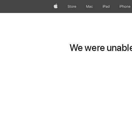
Apple
Store
Mac
iPad
iPhone
We were unable 