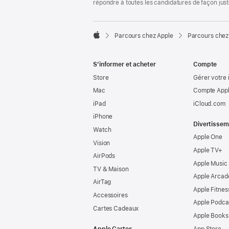
répondre à toutes les candidatures de façon jus

Parcours chez Apple
Parcours chez
Apple
S’informer et acheter
Compte
Store
Gérer votre 
Mac
Compte Appl
iPad
iCloud.com
iPhone
Divertissem
Watch
Apple One
Vision
Apple TV+
AirPods
Apple Music
TV & Maison
Apple Arcad
AirTag
Apple Fitnes
Accessoires
Apple Podca
Cartes Cadeaux
Apple Books
Apple Cartes
App Store