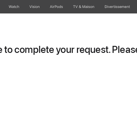
Watch
Vision
AirPods
TV & Maison
Divertissements
to complete your request. Please 