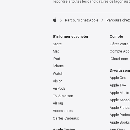
répondre à toutes les candidatures de façon jus

Parcours chez Apple
Parcours chez
Apple
S’informer et acheter
Compte
Store
Gérer votre 
Mac
Compte Appl
iPad
iCloud.com
iPhone
Divertissem
Watch
Apple One
Vision
Apple TV+
AirPods
Apple Music
TV & Maison
Apple Arcad
AirTag
Apple Fitnes
Accessoires
Apple Podca
Cartes Cadeaux
Apple Books
Apple Cartes
App Store