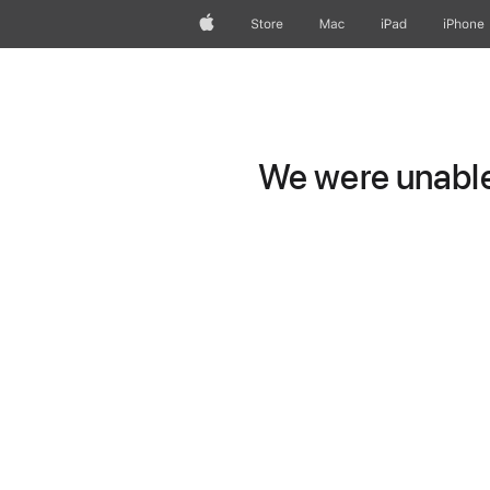
Apple
Store
Mac
iPad
iPhone
We were unable 