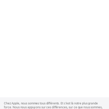
Apple
Footer
Chez Apple, nous sommes tous différents. Et c’est là notre plus grande
force. Nous nous appuyons sur ces différences, sur ce que nous sommes,