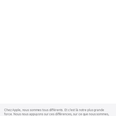
Apple
Footer
Chez Apple, nous sommes tous différents. Et c’est là notre plus grande
force. Nous nous appuyons sur ces différences, sur ce que nous sommes,