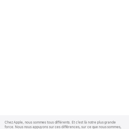
Apple
Footer
Chez Apple, nous sommes tous différents. Et c’est là notre plus grande
force. Nous nous appuyons sur ces différences, sur ce que nous sommes,