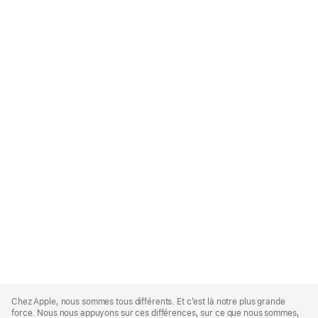
Apple
Footer
Chez Apple, nous sommes tous différents. Et c’est là notre plus grande
force. Nous nous appuyons sur ces différences, sur ce que nous sommes,