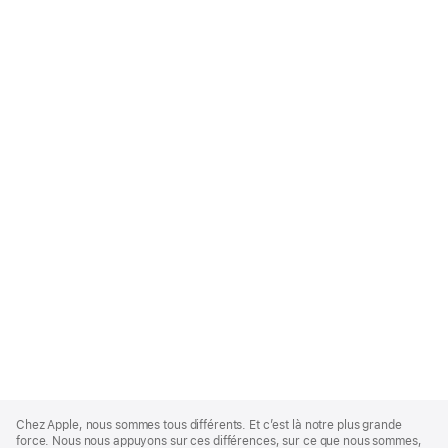
Apple
Footer
Chez Apple, nous sommes tous différents. Et c’est là notre plus grande
force. Nous nous appuyons sur ces différences, sur ce que nous sommes,