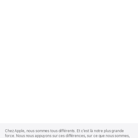
Apple
Footer
Chez Apple, nous sommes tous différents. Et c’est là notre plus grande
force. Nous nous appuyons sur ces différences, sur ce que nous sommes,