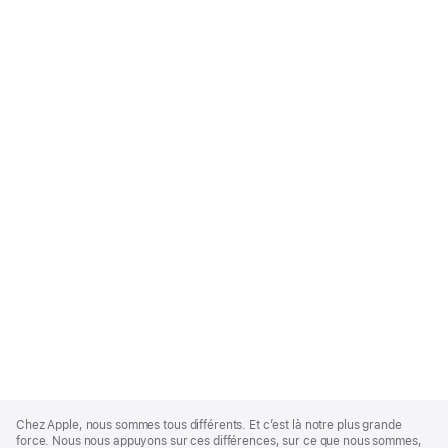
Apple
Footer
Chez Apple, nous sommes tous différents. Et c’est là notre plus grande
force. Nous nous appuyons sur ces différences, sur ce que nous sommes,