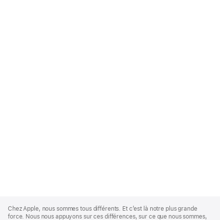
Apple
Footer
Chez Apple, nous sommes tous différents. Et c’est là notre plus grande
force. Nous nous appuyons sur ces différences, sur ce que nous sommes,