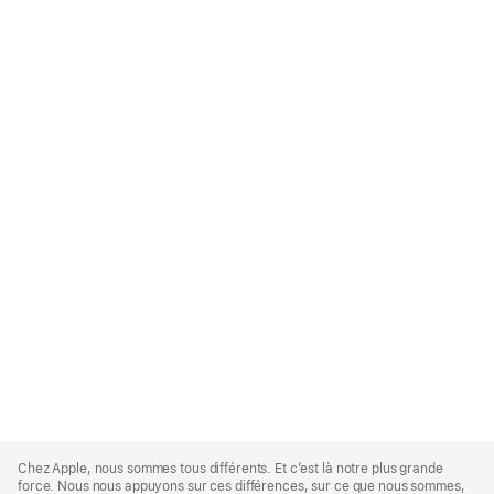
Apple
Footer
Chez Apple, nous sommes tous différents. Et c’est là notre plus grande
force. Nous nous appuyons sur ces différences, sur ce que nous sommes,