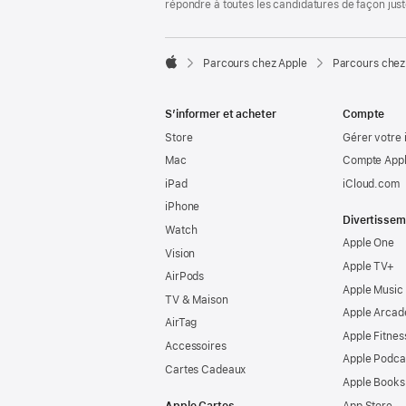
répondre à toutes les candidatures de façon jus

Parcours chez Apple
Parcours chez
Apple
S’informer et acheter
Compte
Store
Gérer votre 
Mac
Compte Appl
iPad
iCloud.com
iPhone
Divertissem
Watch
Apple One
Vision
Apple TV+
AirPods
Apple Music
TV & Maison
Apple Arcad
AirTag
Apple Fitnes
Accessoires
Apple Podca
Cartes Cadeaux
Apple Books
Apple Cartes
App Store