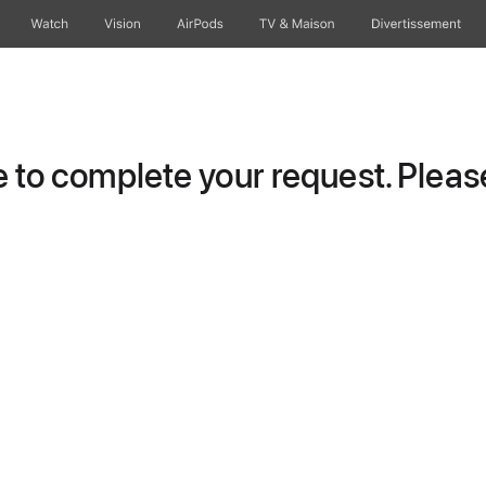
Watch
Vision
AirPods
TV & Maison
Divertissements
to complete your request. Please 