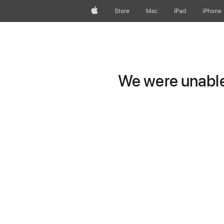
Apple
Store
Mac
iPad
iPhone
We were unable 