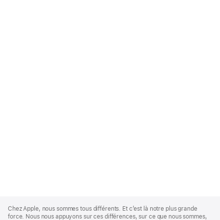
Apple
Footer
Chez Apple, nous sommes tous différents. Et c’est là notre plus grande
force. Nous nous appuyons sur ces différences, sur ce que nous sommes,