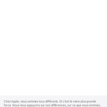
Apple
Footer
Chez Apple, nous sommes tous différents. Et c’est là notre plus grande
force. Nous nous appuyons sur ces différences, sur ce que nous sommes,