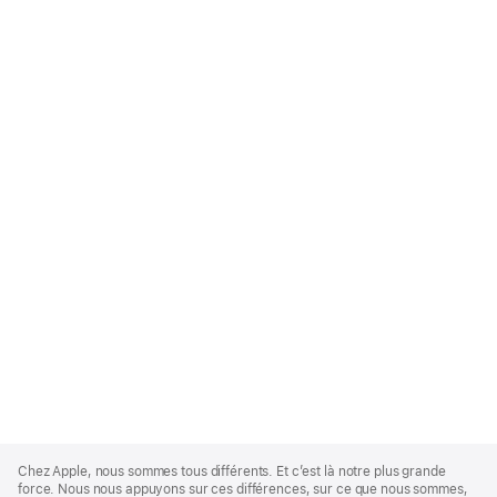
Apple
Footer
Chez Apple, nous sommes tous différents. Et c’est là notre plus grande
force. Nous nous appuyons sur ces différences, sur ce que nous sommes,