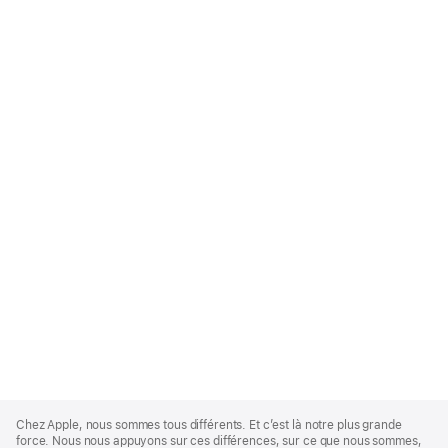
Apple
Footer
Chez Apple, nous sommes tous différents. Et c’est là notre plus grande
force. Nous nous appuyons sur ces différences, sur ce que nous sommes,