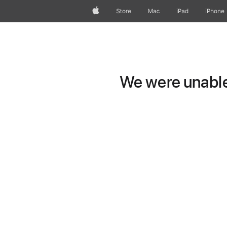
Apple
Store
Mac
iPad
iPhone
We were unable 