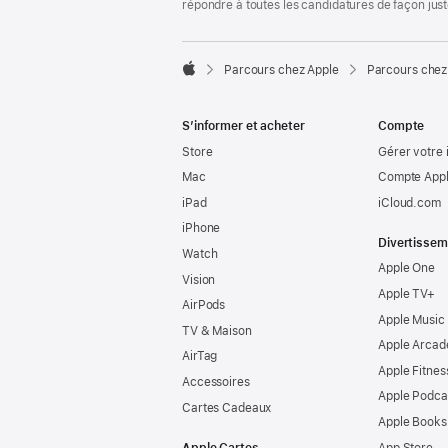
répondre à toutes les candidatures de façon jus

Parcours chez Apple
Parcours chez
Apple
S’informer et acheter
Compte
Store
Gérer votre 
Mac
Compte Appl
iPad
iCloud.com
iPhone
Divertissem
Watch
Apple One
Vision
Apple TV+
AirPods
Apple Music
TV & Maison
Apple Arcad
AirTag
Apple Fitnes
Accessoires
Apple Podca
Cartes Cadeaux
Apple Books
Apple Cartes
App Store