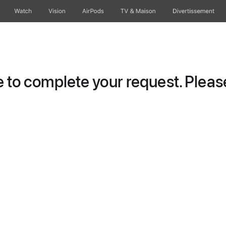
Watch
Vision
AirPods
TV & Maison
Divertissements
to complete your request. Please 