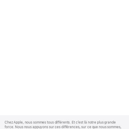
Apple
Footer
Chez Apple, nous sommes tous différents. Et c’est là notre plus grande
force. Nous nous appuyons sur ces différences, sur ce que nous sommes,