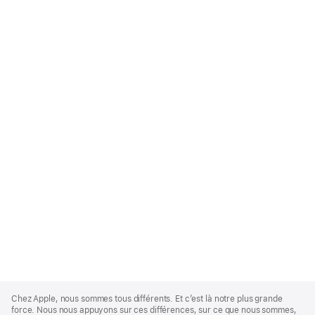
Apple
Footer
Chez Apple, nous sommes tous différents. Et c’est là notre plus grande
force. Nous nous appuyons sur ces différences, sur ce que nous sommes,