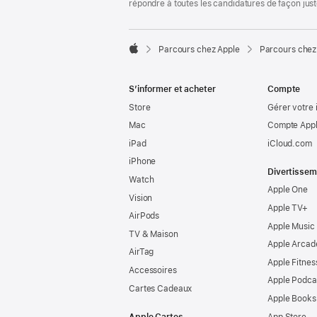
répondre à toutes les candidatures de façon jus

Parcours chez Apple
Parcours chez
Apple
S’informer et acheter
Compte
Store
Gérer votre 
Mac
Compte Appl
iPad
iCloud.com
iPhone
Divertissem
Watch
Apple One
Vision
Apple TV+
AirPods
Apple Music
TV & Maison
Apple Arcad
AirTag
Apple Fitnes
Accessoires
Apple Podca
Cartes Cadeaux
Apple Books
Apple Cartes
App Store