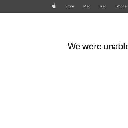
Apple
Store
Mac
iPad
iPhone
We were unable 