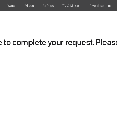
Watch
Vision
AirPods
TV & Maison
Divertissements
to complete your request. Please 