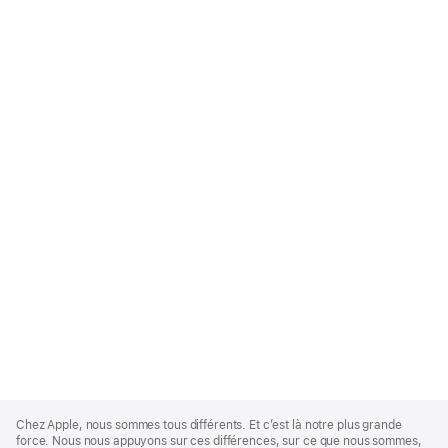
Apple
Footer
Chez Apple, nous sommes tous différents. Et c’est là notre plus grande
force. Nous nous appuyons sur ces différences, sur ce que nous sommes,