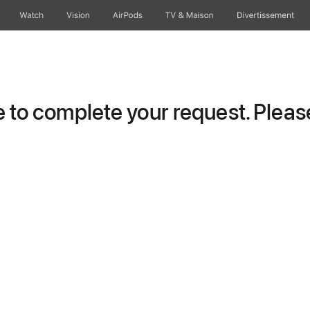
Watch
Vision
AirPods
TV & Maison
Divertissements
to complete your request. Please 