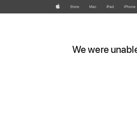
Apple
Store
Mac
iPad
iPhone
We were unable 