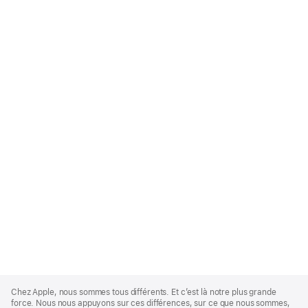
Apple
Footer
Chez Apple, nous sommes tous différents. Et c’est là notre plus grande
force. Nous nous appuyons sur ces différences, sur ce que nous sommes,