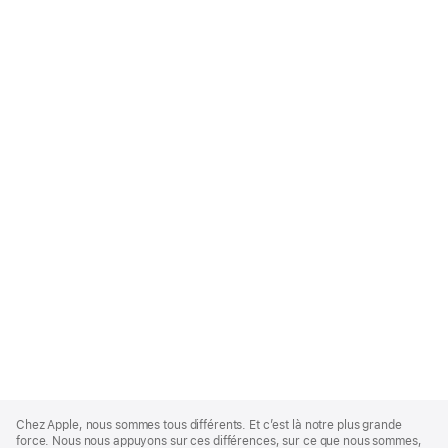
Apple
Footer
Chez Apple, nous sommes tous différents. Et c’est là notre plus grande
force. Nous nous appuyons sur ces différences, sur ce que nous sommes,