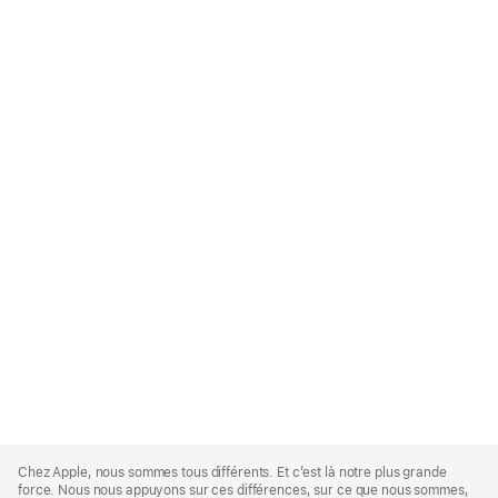
Apple
Footer
Chez Apple, nous sommes tous différents. Et c’est là notre plus grande
force. Nous nous appuyons sur ces différences, sur ce que nous sommes,