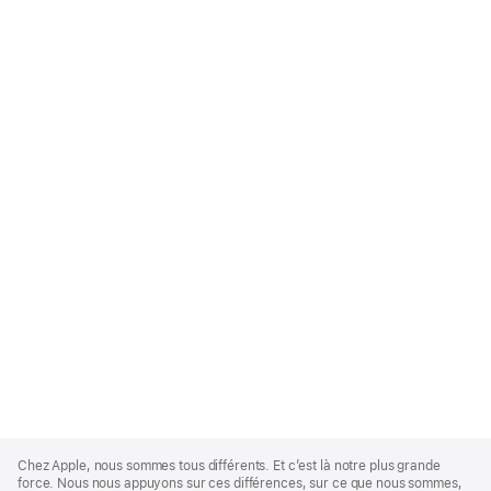
Apple
Footer
Chez Apple, nous sommes tous différents. Et c’est là notre plus grande
force. Nous nous appuyons sur ces différences, sur ce que nous sommes,