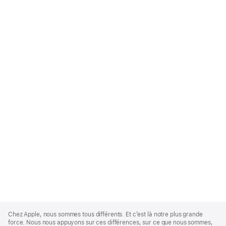
Apple
Footer
Chez Apple, nous sommes tous différents. Et c’est là notre plus grande
force. Nous nous appuyons sur ces différences, sur ce que nous sommes,