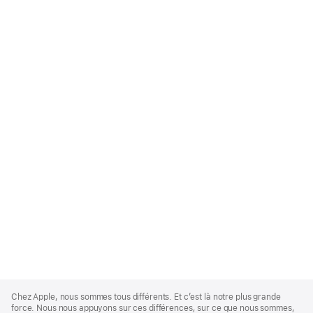
Apple
Footer
Chez Apple, nous sommes tous différents. Et c’est là notre plus grande
force. Nous nous appuyons sur ces différences, sur ce que nous sommes,