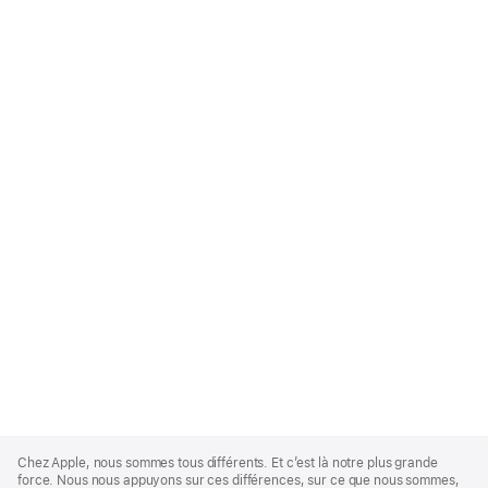
Apple
Footer
Chez Apple, nous sommes tous différents. Et c’est là notre plus grande
force. Nous nous appuyons sur ces différences, sur ce que nous sommes,