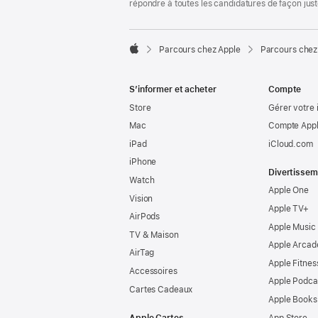
répondre à toutes les candidatures de façon jus

Parcours chez Apple
Parcours chez
Apple
S’informer et acheter
Compte
Store
Gérer votre 
Mac
Compte Appl
iPad
iCloud.com
iPhone
Divertissem
Watch
Apple One
Vision
Apple TV+
AirPods
Apple Music
TV & Maison
Apple Arcad
AirTag
Apple Fitnes
Accessoires
Apple Podca
Cartes Cadeaux
Apple Books
Apple Cartes
App Store