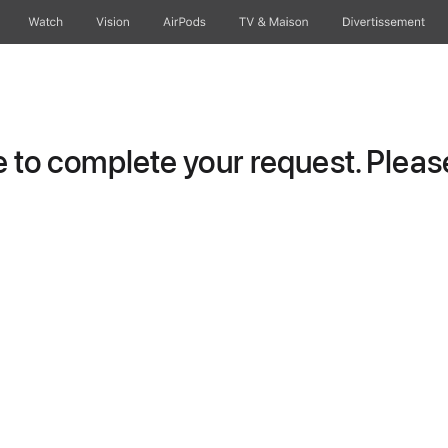
Watch
Vision
AirPods
TV & Maison
Divertissements
to complete your request. Please 