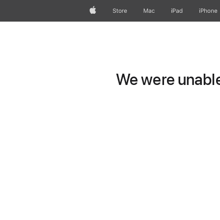
Apple
Store
Mac
iPad
iPhone
We were unable 