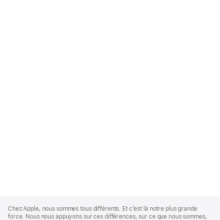
Apple
Footer
Chez Apple, nous sommes tous différents. Et c’est là notre plus grande
force. Nous nous appuyons sur ces différences, sur ce que nous sommes,