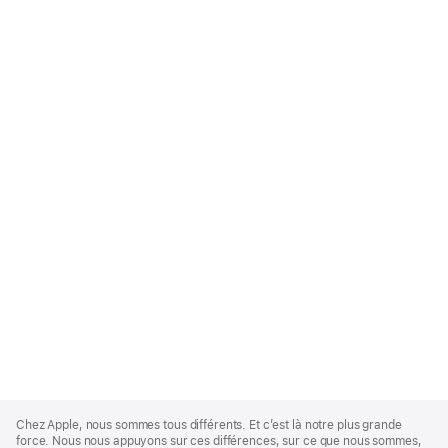
Apple
Footer
Chez Apple, nous sommes tous différents. Et c’est là notre plus grande
force. Nous nous appuyons sur ces différences, sur ce que nous sommes,