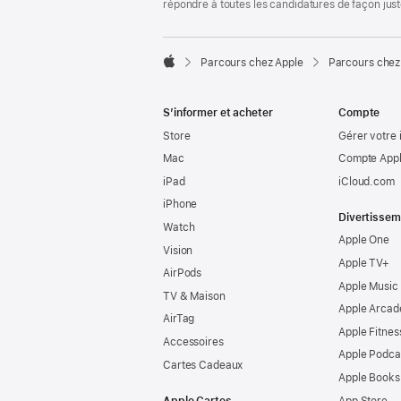
répondre à toutes les candidatures de façon jus

Parcours chez Apple
Parcours chez
Apple
S’informer et acheter
Compte
Store
Gérer votre 
Mac
Compte Appl
iPad
iCloud.com
iPhone
Divertissem
Watch
Apple One
Vision
Apple TV+
AirPods
Apple Music
TV & Maison
Apple Arcad
AirTag
Apple Fitnes
Accessoires
Apple Podca
Cartes Cadeaux
Apple Books
Apple Cartes
App Store