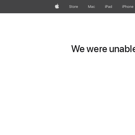
Apple
Store
Mac
iPad
iPhone
We were unable 