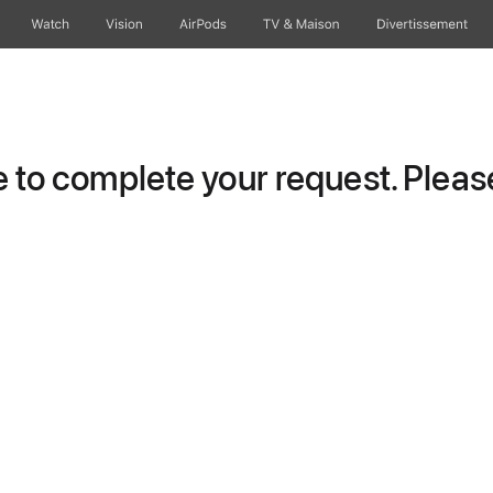
Watch
Vision
AirPods
TV & Maison
Divertissements
to complete your request. Please 