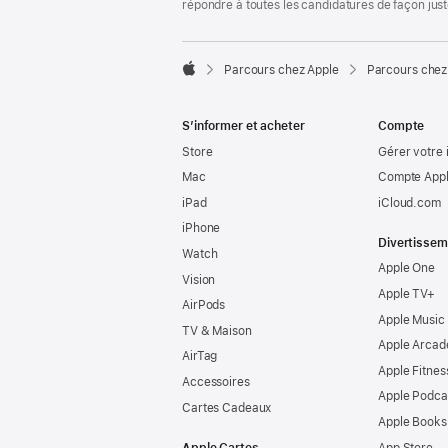
répondre à toutes les candidatures de façon jus

Parcours chez Apple
Parcours chez
Apple
S’informer et acheter
Compte
Store
Gérer votre 
Mac
Compte Appl
iPad
iCloud.com
iPhone
Divertissem
Watch
Apple One
Vision
Apple TV+
AirPods
Apple Music
TV & Maison
Apple Arcad
AirTag
Apple Fitnes
Accessoires
Apple Podca
Cartes Cadeaux
Apple Books
Apple Cartes
App Store