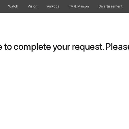
Watch
Vision
AirPods
TV & Maison
Divertissements
to complete your request. Please 