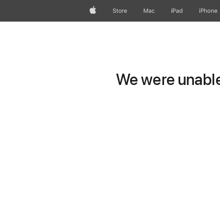
Apple
Store
Mac
iPad
iPhone
We were unable 